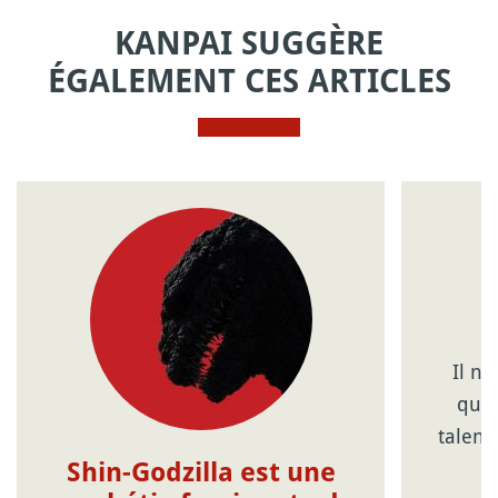
KANPAI SUGGÈRE
ÉGALEMENT CES ARTICLES
Il n
ques
talen
Shin-Godzilla est une