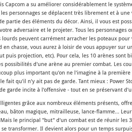
s Capcom a su améliorer considérablement le système 
s personnages se déplacent très librement et à une vi
nde partie des éléments du décor. Ainsi, il vous est pos
 votre adversaire et le projeter. Tous les personnages
s lourds peuvent carrément arracher les poteaux pour v
nd en chasse, vous aurez à loisir de vous appuyer sur 
t puis projection, etc). Pour cela, les 10 arènes sont bi
es possibilités d'une arène au premier combat. Les cou
coup plus important qu'on ne l'imagine à la première 
e fait qu'il n'y ait pas de garde. Tant mieux : Power S
e garde incite à l'offensive - tout en se préservant d'
telligentes grâce aux nombreux éléments présents, offre
au, bâton magique, mitrailleuse, lance-flamme... Le
 Mais le principal "but" d'un combat est de réunir les
se transformer. Il devient alors pour un temps surpui