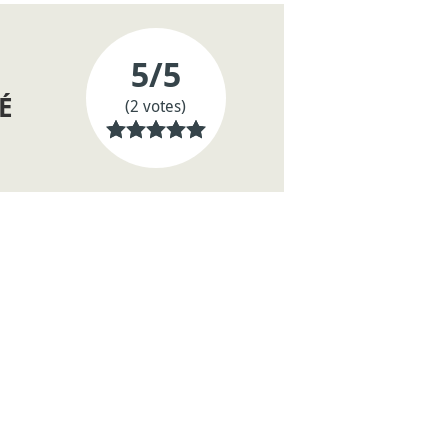
5
/5
É
(2 votes)