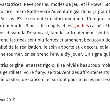
évastatrices. Revenons au modes de jeu, et là Power S
ractice, Team Battle voire Adventure (gardons ça pour l
ersus- PS se contente du strict minimum. L'unique chal
obtenir les 3 boss, les objets et les
goodies
cachés. Un
is devant la Dreamcast, tant les affrontements sont rap
rent, les rixes sont bluffantes et amènent beaucoup d
lité de la réalisation, le soin apporté aux décors, et la
one tourner, on se prend l'envie d'y jouer. Un signe qu
 très original et assez rigolo. Il se révèle beaucoup mo
 gentillets, voire flahy, se trouvent des affrontements
 de baston, de Capcom, et surtout pour tous les posse
août 2015