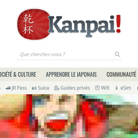
 cherchez-vous ?
OCIÉTÉ & CULTURE
APPRENDRE LE JAPONAIS
COMMUNAUTÉ
s
🚄 JR Pass
🪪 Suica
💁 Guides privés
🛜 Wifi
📱 eSim