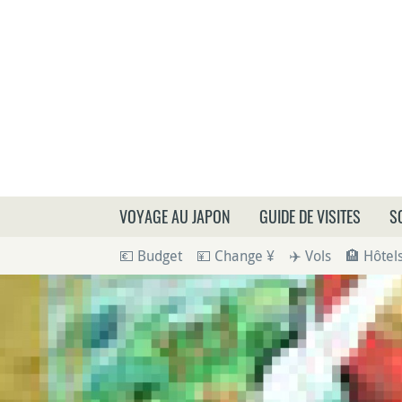
Que
VOYAGE AU JAPON
GUIDE DE VISITES
S
💶 Budget
💴 Change ¥
✈️ Vols
🏨 Hôtel