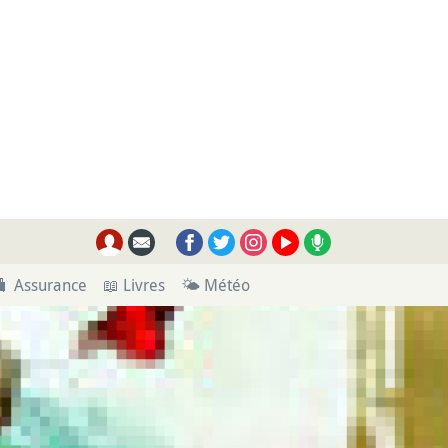
🧳 Assurance
📖 Livres
🌤 Météo