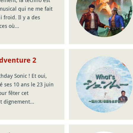
ement, la techno est
usical qui ne me fait
 froid. Il y a des
nces où…
dventure 2
hday Sonic ! Et oui,
té ses 10 ans le 23 juin
our fêter cet
t dignement…