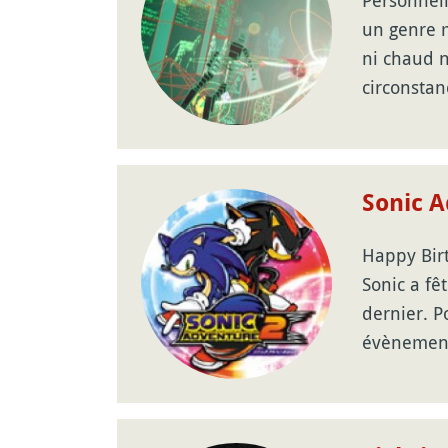
Personnell
un genre m
ni chaud ni
circonsta
Sonic A
Happy Birt
Sonic a fê
dernier. P
évènemen