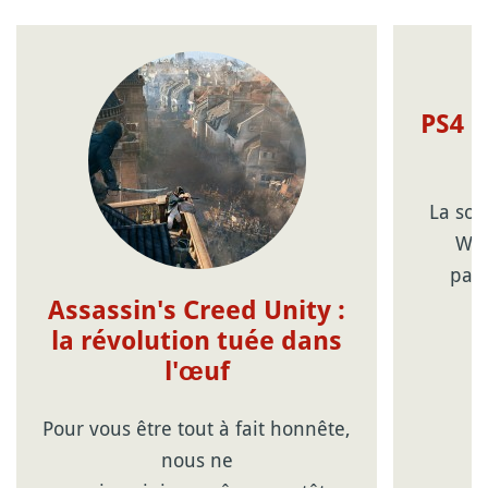
PS4 e
La soi
Wee
part
Assassin's Creed Unity :
la révolution tuée dans
l'œuf
Pour vous être tout à fait honnête,
nous ne