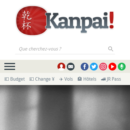
Que cherchez-vous ?
💶 Budget
💴 Change ¥
✈️ Vols
🏨 Hôtels
🚄 JR Pass
🪪