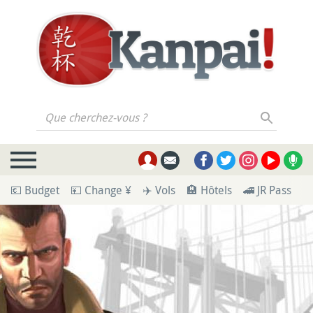
Que cherchez-vous ?
💶 Budget
💴 Change ¥
✈️ Vols
🏨 Hôtels
🚄 JR Pass
🪪