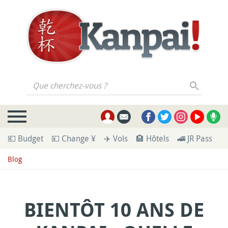
Que cherchez-vous ?
💶 Budget
💴 Change ¥
✈️ Vols
🏨 Hôtels
🚄 JR Pass
🪪
Blog
BIENTÔT 10 ANS DE