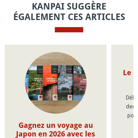
KANPAI SUGGÈRE
ÉGALEMENT CES ARTICLES
Le 
p
Début
demi
podc
m
Gagnez un voyage au
Japon en 2026 avec les