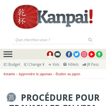
Que cherchez-vous ?
💶 Budget
💴 Change ¥
✈️ Vols
🏨 Hôtels
🚄 JR Pass
🪪
Kotaete
»
Apprendre le japonais
»
Étudier au Japon
PROCÉDURE POUR