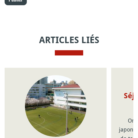
ARTICLES LIÉS
Séjo
On 
japonai