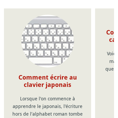
Com
ca
Voici
man
quest
Comment écrire au
clavier japonais
Lorsque l'on commence à
apprendre le japonais, l'écriture
hors de l'alphabet roman tombe