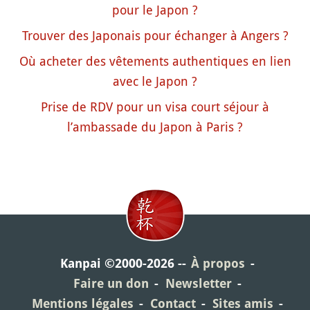
pour le Japon ?
Trouver des Japonais pour échanger à Angers ?
Où acheter des vêtements authentiques en lien
avec le Japon ?
Prise de RDV pour un visa court séjour à
l’ambassade du Japon à Paris ?
Kanpai ©2000-2026
À propos
Faire un don
Newsletter
Mentions légales
Contact
Sites amis