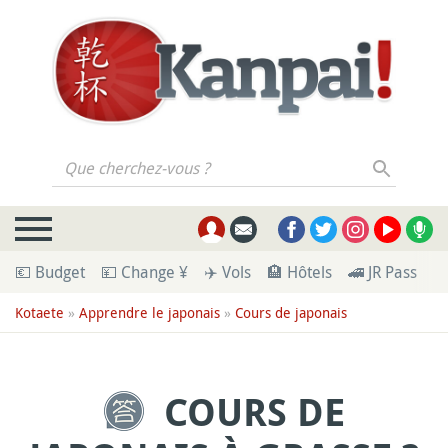
Que cherchez-vous ?
💶 Budget
💴 Change ¥
✈️ Vols
🏨 Hôtels
🚄 JR Pass
🪪
Kotaete
»
Apprendre le japonais
»
Cours de japonais
COURS DE