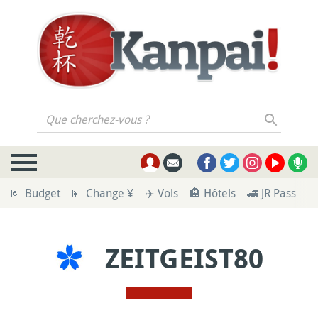
Que cherchez-vous ?
💶 Budget
💴 Change ¥
✈️ Vols
🏨 Hôtels
🚄 JR Pass
🪪
ZEITGEIST80