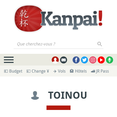
Que cherchez-vous ?
💶 Budget
💴 Change ¥
✈️ Vols
🏨 Hôtels
🚄 JR Pass
🪪
TOINOU