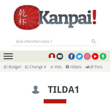
Que cherchez-vous ?
💶 Budget
💴 Change ¥
✈️ Vols
🏨 Hôtels
🚄 JR Pass
🪪
TILDA1