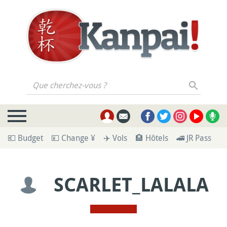
Que cherchez-vous ?
💶 Budget
💴 Change ¥
✈️ Vols
🏨 Hôtels
🚄 JR Pass
🪪
SCARLET_LALALA