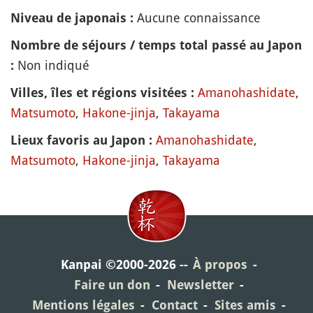
Aucune connaissance
Niveau de japonais :
Nombre de séjours / temps total passé au Japon
Non indiqué
:
Amanohashidate
,
Villes, îles et régions visitées :
Matsumoto
,
Hakone-jinja
,
Takayama
Amanohashidate
,
Lieux favoris au Japon :
Matsumoto
,
Hakone-jinja
,
Takayama
Kanpai ©2000-2026
À propos
Faire un don
Newsletter
Mentions légales
Contact
Sites amis