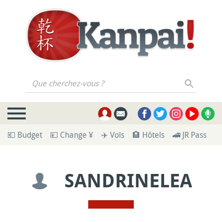
Que cherchez-vous ?
💶 Budget
💴 Change ¥
✈️ Vols
🏨 Hôtels
🚄 JR Pass
🪪
SANDRINELEA