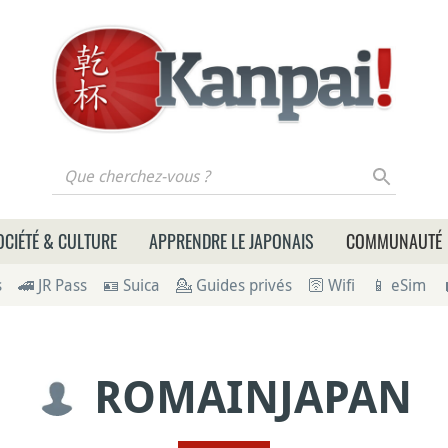
 cherchez-vous ?
OCIÉTÉ & CULTURE
APPRENDRE LE JAPONAIS
COMMUNAUTÉ
s
🚄 JR Pass
🪪 Suica
💁 Guides privés
🛜 Wifi
📱 eSim
ROMAINJAPAN