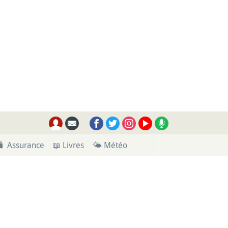
🧳 Assurance
📖 Livres
🌤 Météo