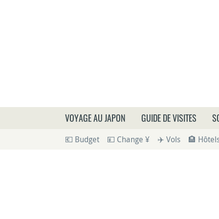
Que
VOYAGE AU JAPON
GUIDE DE VISITES
S
💶 Budget
💴 Change ¥
✈️ Vols
🏨 Hôtel