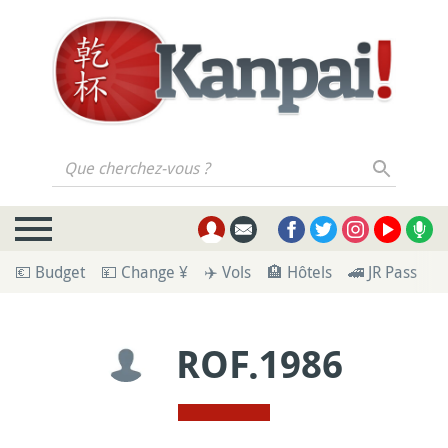
Que cherchez-vous ?
💶 Budget
💴 Change ¥
✈️ Vols
🏨 Hôtels
🚄 JR Pass
🪪
ROF.1986