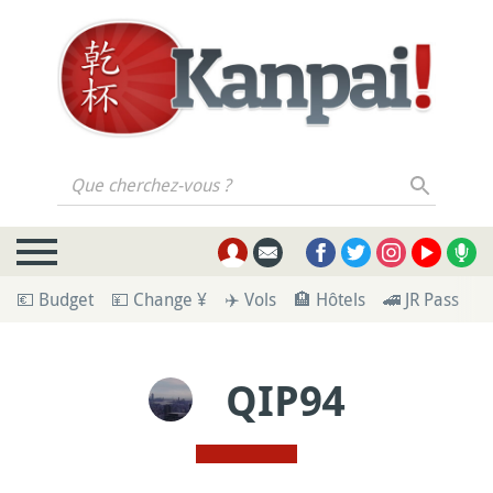
Que cherchez-vous ?
💶 Budget
💴 Change ¥
✈️ Vols
🏨 Hôtels
🚄 JR Pass
🪪
QIP94