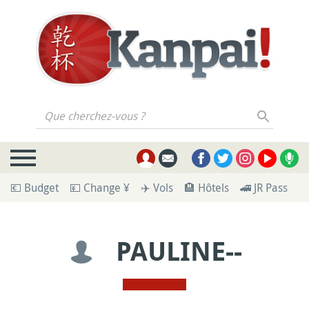
Que cherchez-vous ?
💶 Budget
💴 Change ¥
✈️ Vols
🏨 Hôtels
🚄 JR Pass
🪪
PAULINE--