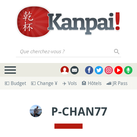
Que cherchez-vous ?
💶 Budget
💴 Change ¥
✈️ Vols
🏨 Hôtels
🚄 JR Pass
🪪
P-CHAN77