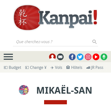
Que cherchez-vous ?
💶 Budget
💴 Change ¥
✈️ Vols
🏨 Hôtels
🚄 JR Pass
🪪
MIKAËL-SAN