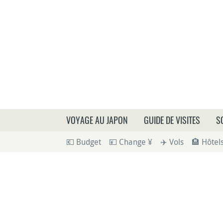
Que
VOYAGE AU JAPON
GUIDE DE VISITES
S
💶 Budget
💴 Change ¥
✈️ Vols
🏨 Hôtel