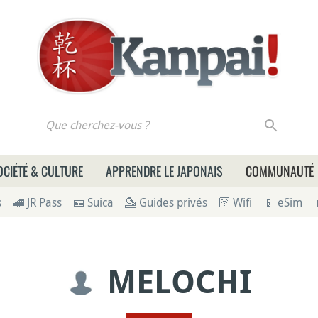
 cherchez-vous ?
OCIÉTÉ & CULTURE
APPRENDRE LE JAPONAIS
COMMUNAUTÉ
s
🚄 JR Pass
🪪 Suica
💁 Guides privés
🛜 Wifi
📱 eSim
MELOCHI