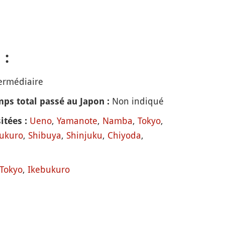
 :
ermédiaire
Non indiqué
ps total passé au Japon :
Ueno
,
Yamanote
,
Namba
,
Tokyo
,
itées :
ukuro
,
Shibuya
,
Shinjuku
,
Chiyoda
,
Tokyo
,
Ikebukuro