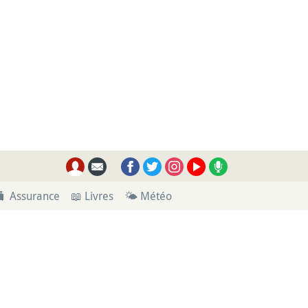
🧳 Assurance
📖 Livres
🌤 Météo