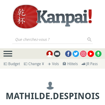
Que cherchez-vous ?
💶 Budget
💴 Change ¥
✈️ Vols
🏨 Hôtels
🚄 JR Pass
🪪
MATHILDE.DESPINOIS