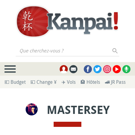
Que cherchez-vous ?
💶 Budget
💴 Change ¥
✈️ Vols
🏨 Hôtels
🚄 JR Pass
🪪
MASTERSEY