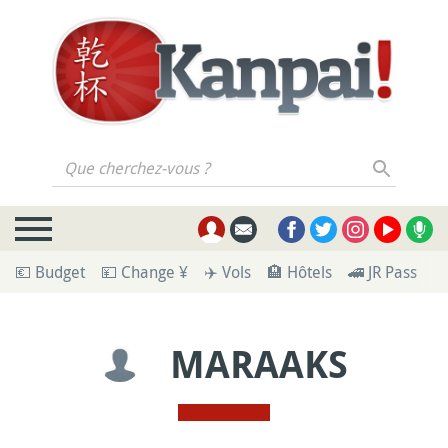
Que cherchez-vous ?
💶 Budget
💴 Change ¥
✈️ Vols
🏨 Hôtels
🚄 JR Pass
🪪
MARAAKS