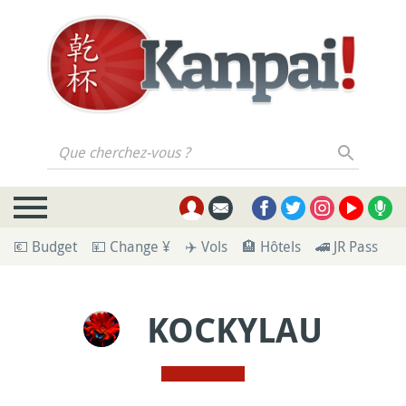
Que cherchez-vous ?
💶 Budget
💴 Change ¥
✈️ Vols
🏨 Hôtels
🚄 JR Pass
🪪
KOCKYLAU