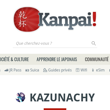
 cherchez-vous ?
OCIÉTÉ & CULTURE
APPRENDRE LE JAPONAIS
COMMUNAUTÉ
s
🚄 JR Pass
🪪 Suica
💁 Guides privés
🛜 Wifi
📱 eSim
KAZUNACHY