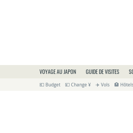
Que
VOYAGE AU JAPON
GUIDE DE VISITES
S
💶 Budget
💴 Change ¥
✈️ Vols
🏨 Hôtel