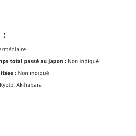
 :
ermédiaire
Non indiqué
ps total passé au Japon :
Non indiqué
itées :
Kyoto, Akihabara