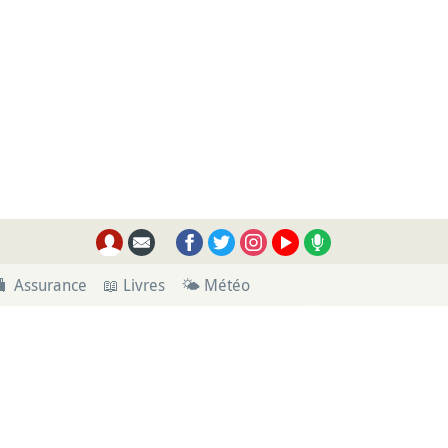
🧳 Assurance
📖 Livres
🌤 Météo