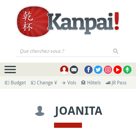
Que cherchez-vous ?
💶 Budget
💴 Change ¥
✈️ Vols
🏨 Hôtels
🚄 JR Pass
🪪
JOANITA