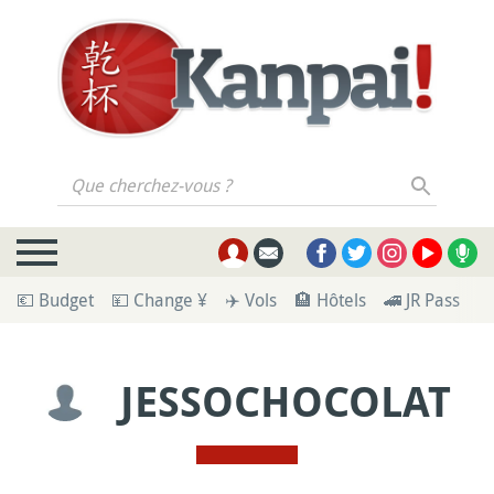
Que cherchez-vous ?
💶 Budget
💴 Change ¥
✈️ Vols
🏨 Hôtels
🚄 JR Pass
🪪
JESSOCHOCOLAT