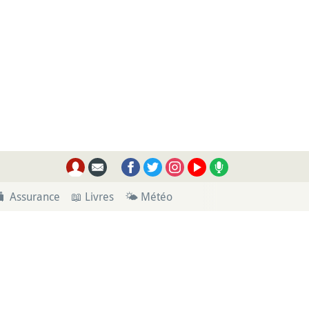
🧳 Assurance
📖 Livres
🌤 Météo