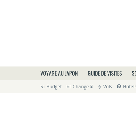
Que
VOYAGE AU JAPON
GUIDE DE VISITES
S
💶 Budget
💴 Change ¥
✈️ Vols
🏨 Hôtel