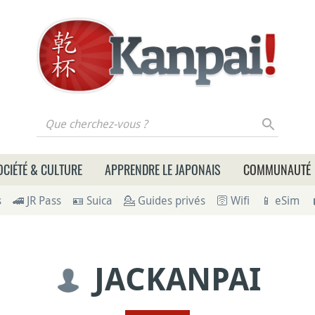
 cherchez-vous ?
OCIÉTÉ & CULTURE
APPRENDRE LE JAPONAIS
COMMUNAUTÉ
s
🚄 JR Pass
🪪 Suica
💁 Guides privés
🛜 Wifi
📱 eSim
JACKANPAI