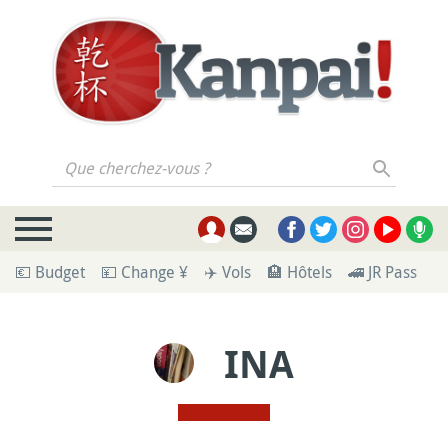
Que cherchez-vous ?
💶 Budget
💴 Change ¥
✈️ Vols
🏨 Hôtels
🚄 JR Pass
🪪
INA