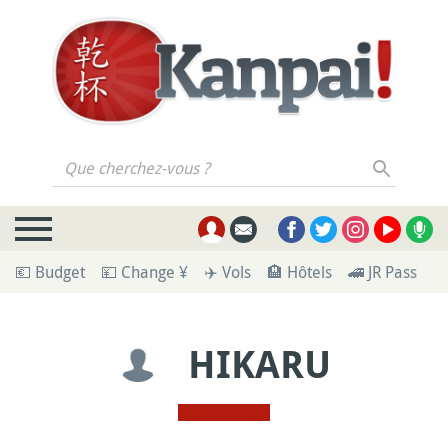
Que cherchez-vous ?
💶 Budget
💴 Change ¥
✈️ Vols
🏨 Hôtels
🚄 JR Pass
🪪
HIKARU