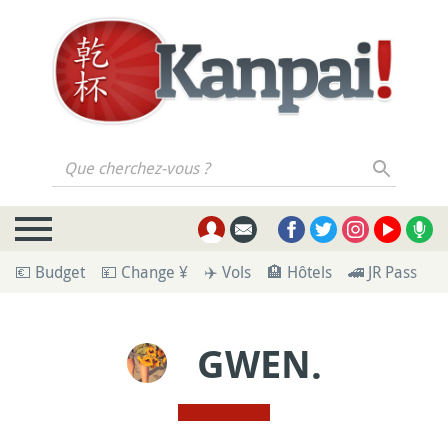
Que cherchez-vous ?
💶 Budget
💴 Change ¥
✈️ Vols
🏨 Hôtels
🚄 JR Pass
🪪
GWEN.