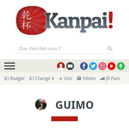
Que cherchez-vous ?
💶 Budget
💴 Change ¥
✈️ Vols
🏨 Hôtels
🚄 JR Pass
🪪
GUIMO