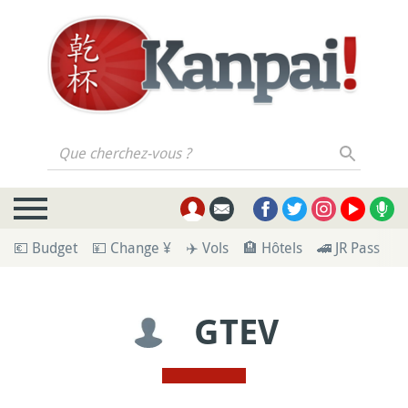
Que cherchez-vous ?
💶 Budget
💴 Change ¥
✈️ Vols
🏨 Hôtels
🚄 JR Pass
🪪
GTEV