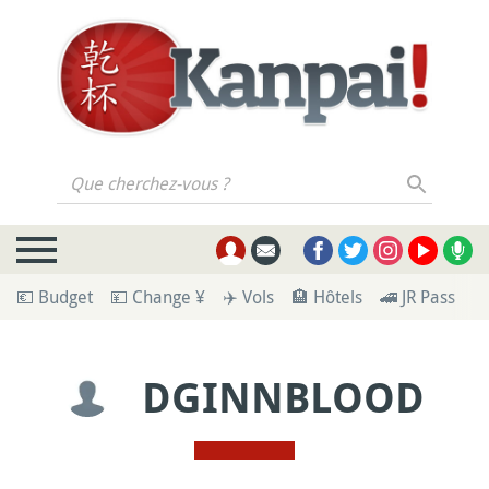
Que cherchez-vous ?
💶 Budget
💴 Change ¥
✈️ Vols
🏨 Hôtels
🚄 JR Pass
🪪
DGINNBLOOD