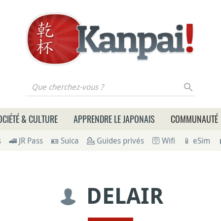
 cherchez-vous ?
OCIÉTÉ & CULTURE
APPRENDRE LE JAPONAIS
COMMUNAUTÉ
s
🚄 JR Pass
🪪 Suica
💁 Guides privés
🛜 Wifi
📱 eSim
DELAIR