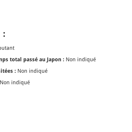
 :
butant
Non indiqué
ps total passé au Japon :
Non indiqué
itées :
Non indiqué