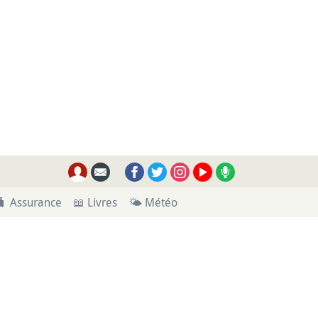
🧳 Assurance
📖 Livres
🌤 Météo