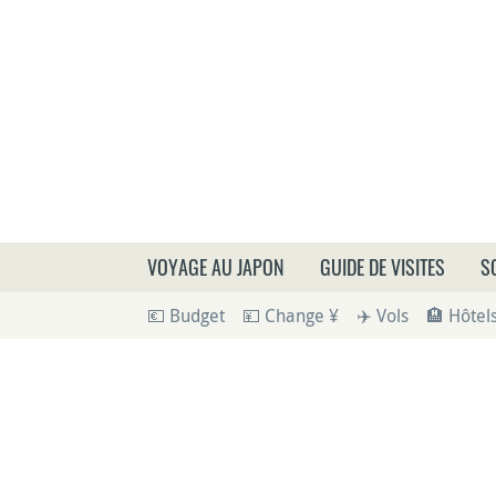
Que
VOYAGE AU JAPON
GUIDE DE VISITES
S
💶 Budget
💴 Change ¥
✈️ Vols
🏨 Hôtel