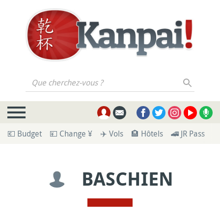
Que cherchez-vous ?
💶 Budget
💴 Change ¥
✈️ Vols
🏨 Hôtels
🚄 JR Pass
🪪
BASCHIEN