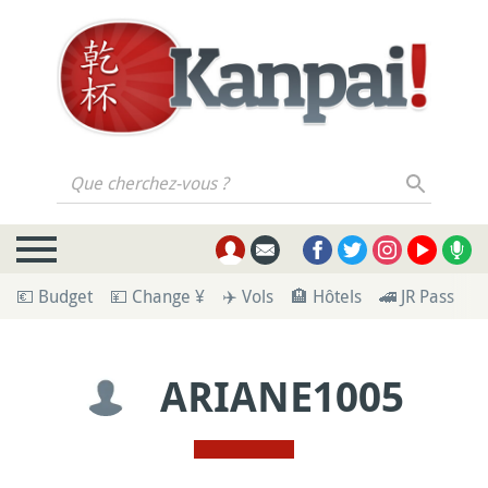
Que cherchez-vous ?
💶 Budget
💴 Change ¥
✈️ Vols
🏨 Hôtels
🚄 JR Pass
🪪
ARIANE1005