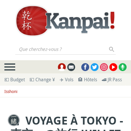
Que cherchez-vous ?
💶 Budget
💴 Change ¥
✈️ Vols
🏨 Hôtels
🚄 JR Pass
🪪
Isshoni
VOYAGE À TOKYO -