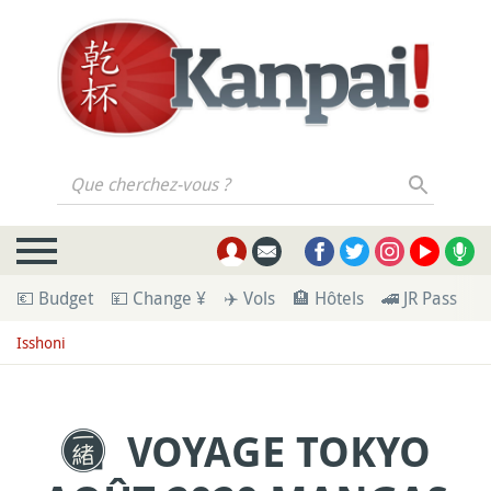
Que cherchez-vous ?
💶 Budget
💴 Change ¥
✈️ Vols
🏨 Hôtels
🚄 JR Pass
🪪
Isshoni
VOYAGE TOKYO