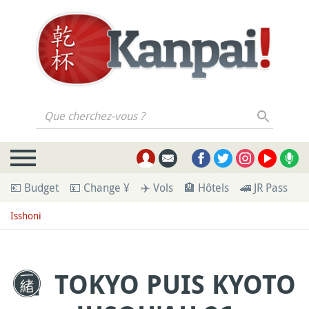
Que cherchez-vous ?
💶 Budget
💴 Change ¥
✈️ Vols
🏨 Hôtels
🚄 JR Pass
🪪
Isshoni
TOKYO PUIS KYOTO