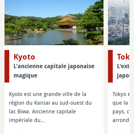
Kyoto
Tok
L'ancienne capitale japonaise
L'extr
magique
japona
Kyoto est une grande ville de la
Tokyo es
région du Kansai au sud-ouest du
que la p
lac Biwa. Ancienne capitale
pays, c
impériale du…
arrondi