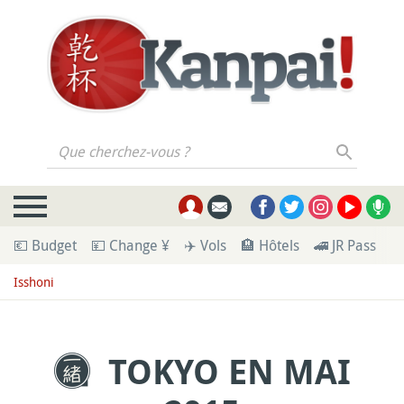
Que cherchez-vous ?
💶 Budget
💴 Change ¥
✈️ Vols
🏨 Hôtels
🚄 JR Pass
🪪
Isshoni
TOKYO EN MAI