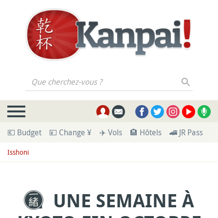
Que cherchez-vous ?
💶 Budget
💴 Change ¥
✈️ Vols
🏨 Hôtels
🚄 JR Pass
🪪
Isshoni
UNE SEMAINE À