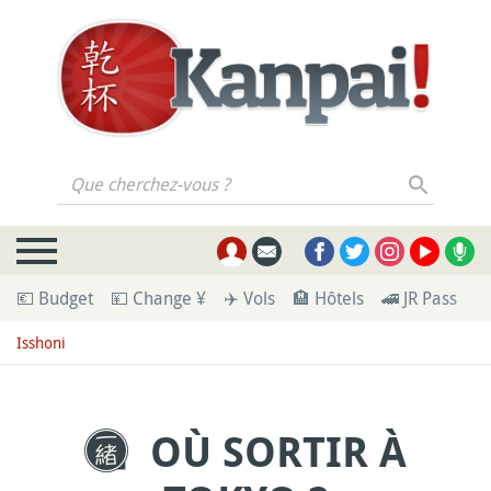
Que cherchez-vous ?
💶 Budget
💴 Change ¥
✈️ Vols
🏨 Hôtels
🚄 JR Pass
🪪
Isshoni
OÙ SORTIR À