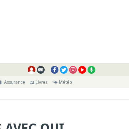
🧳 Assurance
📖 Livres
🌤 Météo
 AVEC QUI