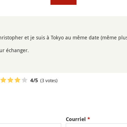
ristopher et je suis à Tokyo au même date (même plus ^^
our échanger.
(3 votes)
4
/5
Courriel
*