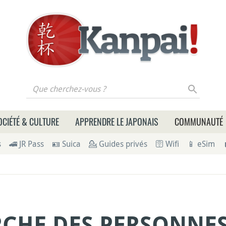
 cherchez-vous ?
OCIÉTÉ & CULTURE
APPRENDRE LE JAPONAIS
COMMUNAUTÉ
s
🚄 JR Pass
🪪 Suica
💁 Guides privés
🛜 Wifi
📱 eSim
RCHE DES PERSONNES