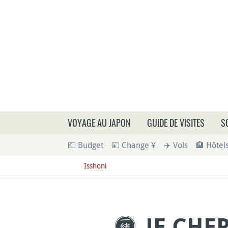
Que
VOYAGE AU JAPON
GUIDE DE VISITES
S
💶 Budget
💴 Change ¥
✈️ Vols
🏨 Hôtel
Isshoni
JE CHE