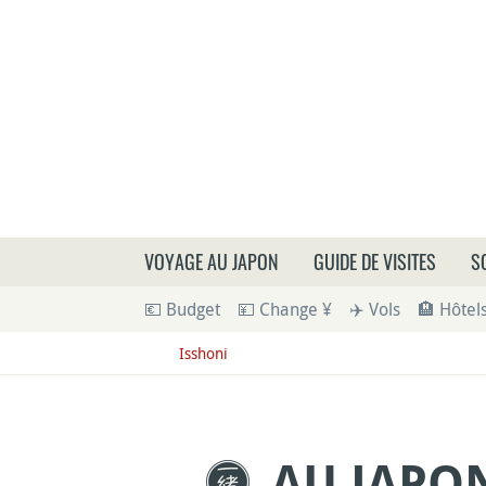
Que
VOYAGE AU JAPON
GUIDE DE VISITES
S
💶 Budget
💴 Change ¥
✈️ Vols
🏨 Hôtel
Isshoni
AU JAPON