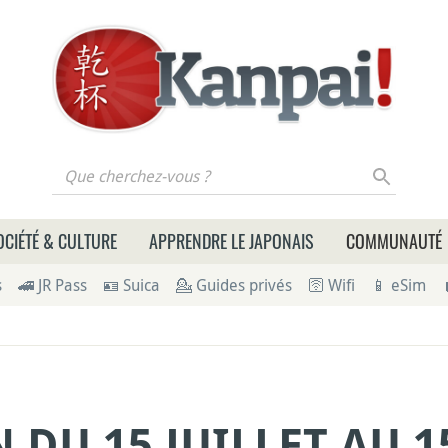
 cherchez-vous ?
OCIÉTÉ & CULTURE
APPRENDRE LE JAPONAIS
COMMUNAUTÉ
s
🚄 JR Pass
🪪 Suica
💁 Guides privés
🛜 Wifi
📱 eSim
 DU 15 JUILLET AU 1