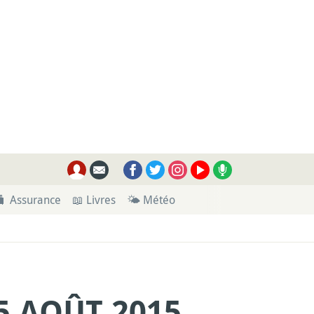
🧳 Assurance
📖 Livres
🌤 Météo
5 AOÛT 2015