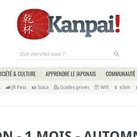
 cherchez-vous ?
OCIÉTÉ & CULTURE
APPRENDRE LE JAPONAIS
COMMUNAUTÉ
s
🚄 JR Pass
🪪 Suica
💁 Guides privés
🛜 Wifi
📱 eSim
N - 1 MOIS - AUTOM