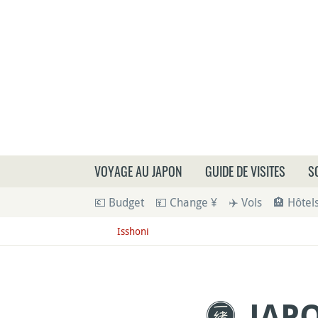
Que
VOYAGE AU JAPON
GUIDE DE VISITES
S
💶 Budget
💴 Change ¥
✈️ Vols
🏨 Hôtel
Isshoni
JAPO