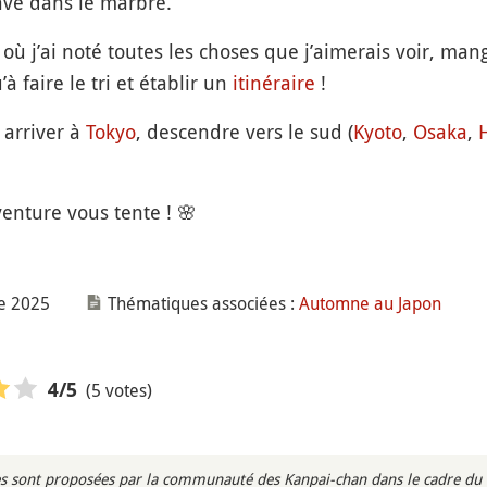
ravé dans le marbre.
ù j’ai noté toutes les choses que j’aimerais voir, man
à faire le tri et établir un
itinéraire
!
 arriver à
Tokyo
, descendre vers le sud (
Kyoto
,
Osaka
,
venture vous tente ! 🌸
re 2025
Thématiques associées :
Automne au Japon
(5 votes)
4
/5
s sont proposées par la communauté des Kanpai-chan dans le cadre du m