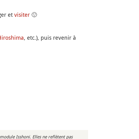
ger et
visiter
🙂
Hiroshima
, etc.), puis revenir à
odule Isshoni. Elles ne reflètent pas