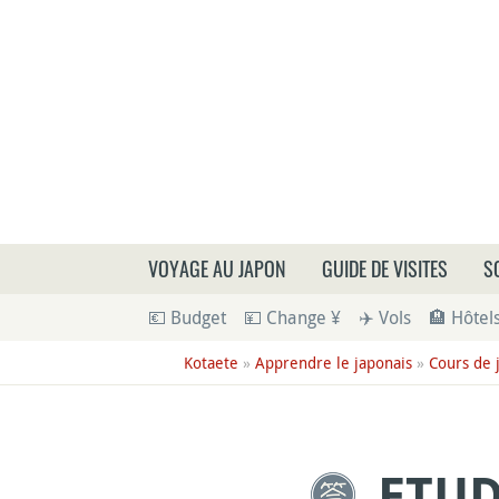
Que
VOYAGE AU JAPON
GUIDE DE VISITES
S
💶 Budget
💴 Change ¥
✈️ Vols
🏨 Hôtel
Kotaete
»
Apprendre le japonais
»
Cours de 
ETUD