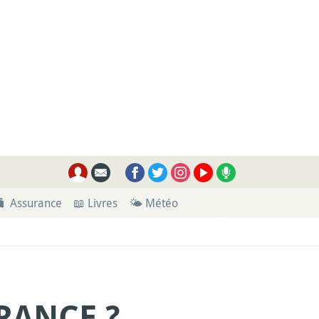
🧳 Assurance
📖 Livres
🌤 Météo
RANCE ?