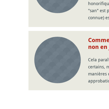
honorifiqu
"san" est 
connue) e
Commen
non en 
Cela paraî
certains, m
manières 
approbat