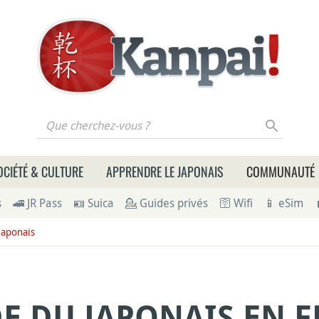
 cherchez-vous ?
OCIÉTÉ & CULTURE
APPRENDRE LE JAPONAIS
COMMUNAUTÉ
s
🚄 JR Pass
🪪 Suica
💁 Guides privés
🛜 Wifi
📱 eSim
japonais
E DU JAPONAIS EN F