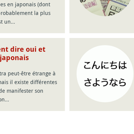
es en japonais (dont
probablement la plus
st un…
t dire oui et
japonais
tra peut-être étrange à
ais il existe différentes
de manifester son
ion…