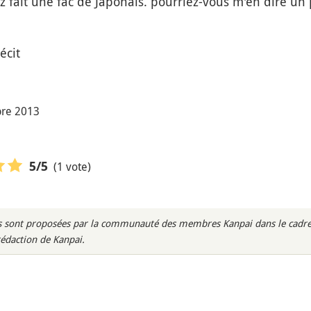
 fait une fac de Japonais. pourriez-vous m'en dire un pe
écit
bre 2013
(1 vote)
5
/5
rès sont proposées par la communauté des membres Kanpai dans le cadre 
rédaction de Kanpai.