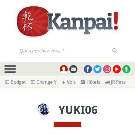
Que cherchez-vous ?
💶 Budget
💴 Change ¥
✈️ Vols
🏨 Hôtels
🚄 JR Pass
🪪
YUKI06