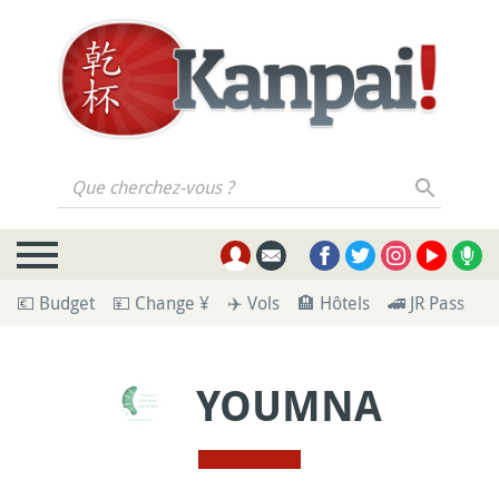
Que cherchez-vous ?
💶 Budget
💴 Change ¥
✈️ Vols
🏨 Hôtels
🚄 JR Pass
🪪
YOUMNA