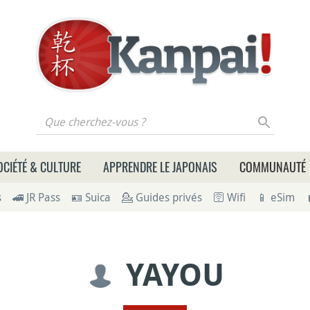
 cherchez-vous ?
OCIÉTÉ & CULTURE
APPRENDRE LE JAPONAIS
COMMUNAUTÉ
s
🚄 JR Pass
🪪 Suica
💁 Guides privés
🛜 Wifi
📱 eSim
YAYOU