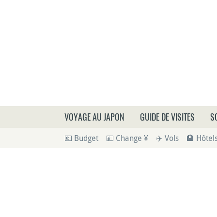
Que
VOYAGE AU JAPON
GUIDE DE VISITES
S
💶 Budget
💴 Change ¥
✈️ Vols
🏨 Hôtel