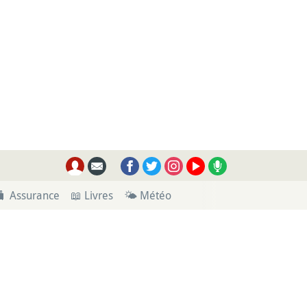
🧳 Assurance
📖 Livres
🌤 Météo