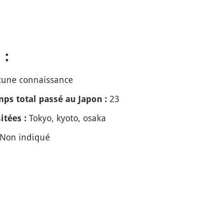
 :
une connaissance
23
ps total passé au Japon :
Tokyo, kyoto, osaka
itées :
Non indiqué