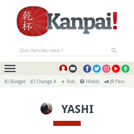
Que cherchez-vous ?
💶 Budget
💴 Change ¥
✈️ Vols
🏨 Hôtels
🚄 JR Pass
🪪
YASHI